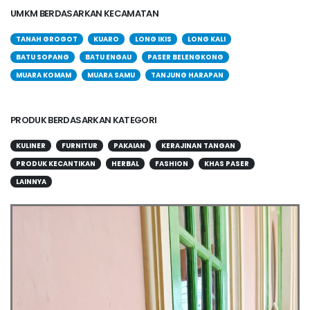
UMKM BERDASARKAN KECAMATAN
TANAH GROGOT
KUARO
LONG IKIS
LONG KALI
BATU SOPANG
BATU ENGAU
PASER BELENGKONG
MUARA KOMAM
MUARA SAMU
TANJUNG HARAPAN
PRODUK BERDASARKAN KATEGORI
KULINER
FURNITUR
PAKAIAN
KERAJINAN TANGAN
PRODUK KECANTIKAN
HERBAL
FASHION
KHAS PASER
LAINNYA