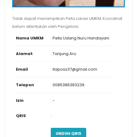
Tidak dapat menampilkan Peta Lokasi UMKM, Koordinat
belum ditentukan oleh Pengelola.
Nama UMKM
: Petis Udang Nuru Handayani
Alamat
: Tanjung Aru
Email
: itaposs37@gmail.com
Telepon
: 0085386383239
Izin
: -
QRIS
:
UNDUH QRIS