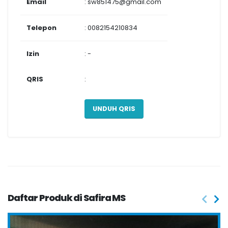
Email
: sw851475@gmail.com
Telepon
: 0082154210834
Izin
: -
QRIS
:
UNDUH QRIS
Daftar Produk di Safira MS