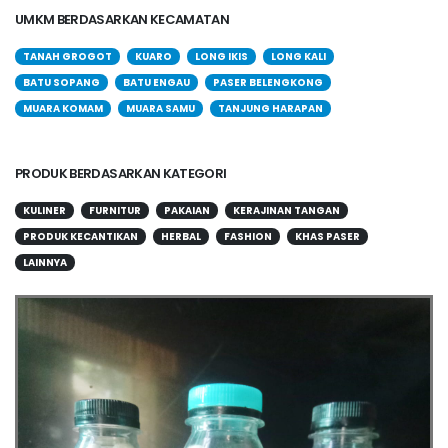
UMKM BERDASARKAN KECAMATAN
TANAH GROGOT
KUARO
LONG IKIS
LONG KALI
BATU SOPANG
BATU ENGAU
PASER BELENGKONG
MUARA KOMAM
MUARA SAMU
TANJUNG HARAPAN
PRODUK BERDASARKAN KATEGORI
KULINER
FURNITUR
PAKAIAN
KERAJINAN TANGAN
PRODUK KECANTIKAN
HERBAL
FASHION
KHAS PASER
LAINNYA