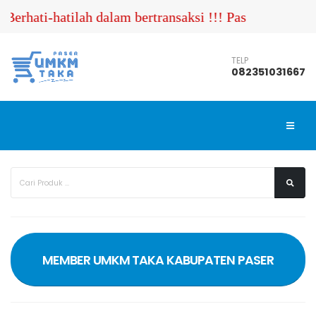
rhati-hatilah dalam bertransaksi !!! Pastikan Anda 
TELP
082351031667
MEMBER UMKM TAKA KABUPATEN PASER