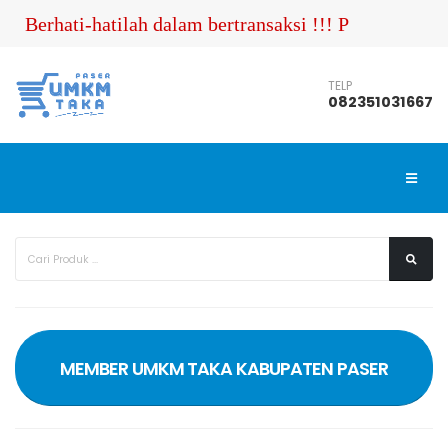
Berhati-hatilah dalam bertransaksi !!! Pastikan And
TELP
082351031667
MEMBER UMKM TAKA KABUPATEN PASER