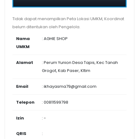
Tidak dapat menampilkan Peta Lokasi UMKM, Koordinat
belum ditentukan oleh Pengelola.
Nama
: AGHIE SHOP
UMKM
Alamat
: Perum Yunion Desa Tapis, Kec Tanah
Grogot, Kab Paser, Kltim
Email
: ikhayasma79@gmail.com
Telepon
: 00811599798
Izin
: -
QRIS
: