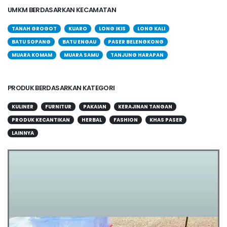
UMKM BERDASARKAN KECAMATAN
TANAH GROGOT
KUARO
LONG IKIS
LONG KALI
BATU SOPANG
BATU ENGAU
PASER BELENGKONG
MUARA KOMAM
MUARA SAMU
TANJUNG HARAPAN
PRODUK BERDASARKAN KATEGORI
KULINER
FURNITUR
PAKAIAN
KERAJINAN TANGAN
PRODUK KECANTIKAN
HERBAL
FASHION
KHAS PASER
LAINNYA