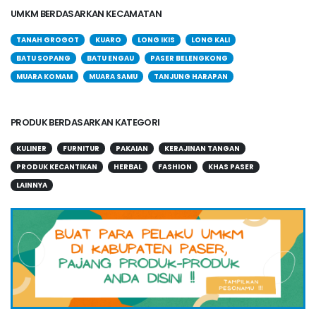
UMKM BERDASARKAN KECAMATAN
TANAH GROGOT
KUARO
LONG IKIS
LONG KALI
BATU SOPANG
BATU ENGAU
PASER BELENGKONG
MUARA KOMAM
MUARA SAMU
TANJUNG HARAPAN
PRODUK BERDASARKAN KATEGORI
KULINER
FURNITUR
PAKAIAN
KERAJINAN TANGAN
PRODUK KECANTIKAN
HERBAL
FASHION
KHAS PASER
LAINNYA