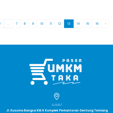
2
...
7
8
9
10
11
12
13
14
15
16
›
ALAMAT
Jl. Kusuma Bangsa KM.5 Komplek Perkantoran Gentung Temiang