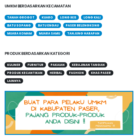
UMKM BERDASARKAN KECAMATAN
TANAH GROGOT
KUARO
LONG IKIS
LONG KALI
BATU SOPANG
BATU ENGAU
PASER BELENGKONG
MUARA KOMAM
MUARA SAMU
TANJUNG HARAPAN
PRODUK BERDASARKAN KATEGORI
KULINER
FURNITUR
PAKAIAN
KERAJINAN TANGAN
PRODUK KECANTIKAN
HERBAL
FASHION
KHAS PASER
LAINNYA