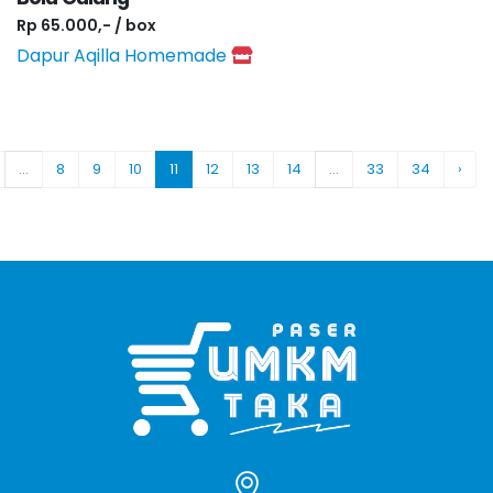
Rp 65.000,- / box
Dapur Aqilla Homemade
...
8
9
10
11
12
13
14
...
33
34
›