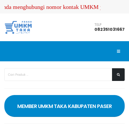
enghubungi nomor kontak UMKM yang terdaftar dalam We
TELP
082351031667
MEMBER UMKM TAKA KABUPATEN PASER