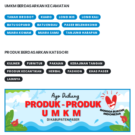
UMKM BERDASARKAN KECAMATAN
TANAH GROGOT
KUARO
LONG IKIS
LONG KALI
BATU SOPANG
BATU ENGAU
PASER BELENGKONG
MUARA KOMAM
MUARA SAMU
TANJUNG HARAPAN
PRODUK BERDASARKAN KATEGORI
KULINER
FURNITUR
PAKAIAN
KERAJINAN TANGAN
PRODUK KECANTIKAN
HERBAL
FASHION
KHAS PASER
LAINNYA