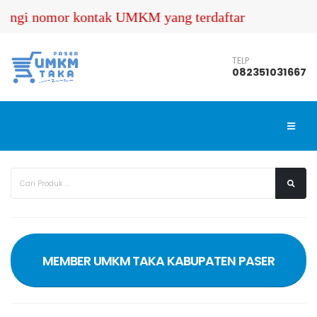
or kontak UMKM yang terdaftar dalam Website ini.
TELP
082351031667
MEMBER UMKM TAKA KABUPATEN PASER